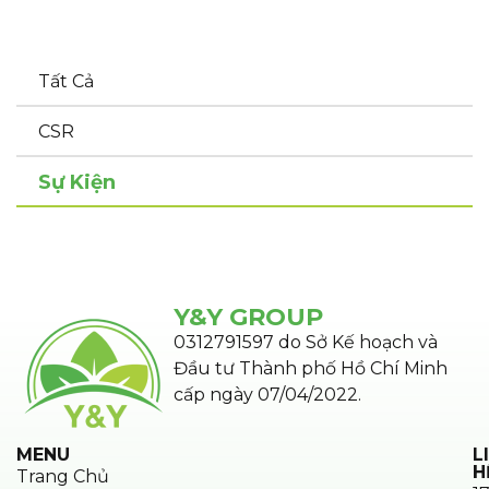
Tất Cả
CSR
Sự Kiện
Y&Y GROUP
0312791597 do Sở Kế hoạch và
Đầu tư Thành phố Hồ Chí Minh
cấp ngày 07/04/2022.
MENU
L
H
Trang Chủ