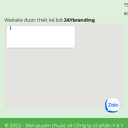
7
a
Website được thiết kế bởi
JAYbranding
.
© 2022 - Bản quyền thuộc về Công ty cổ phần Y & Y